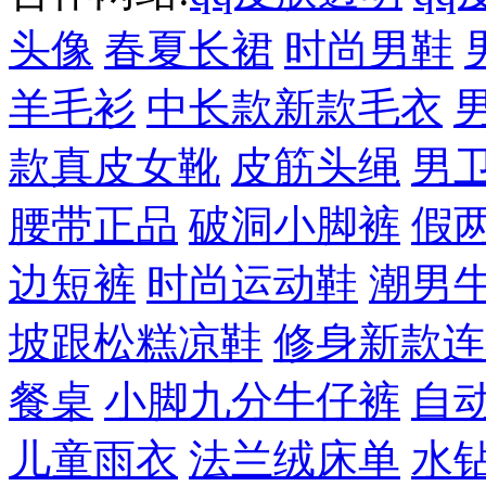
头像
春夏长裙
时尚男鞋
羊毛衫
中长款新款毛衣
款真皮女靴
皮筋头绳
男
腰带正品
破洞小脚裤
假
边短裤
时尚运动鞋
潮男
坡跟松糕凉鞋
修身新款连
餐桌
小脚九分牛仔裤
自
儿童雨衣
法兰绒床单
水