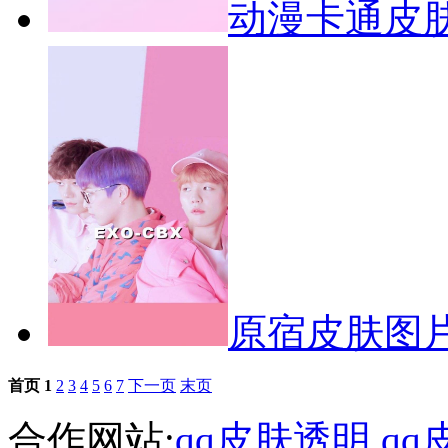
动漫卡通皮
原宿皮肤图片
首页
1
2
3
4
5
6
7
下一页
末页
合作网站:
qq皮肤透明
qq