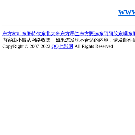
www
东方树叶
东鹏特饮
东北大米
东方墨兰
东方甄选
东阿阿胶
东崛
东
内容由小编从网络收集，如果您发现不合适的内容，请发邮件到"ljl0
CopyRight © 2007-2022
QQ七彩网
All Rights Reserved