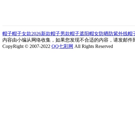
帽子
帽子女款2026新款
帽子男款
帽子遮阳帽女防晒防紫外线
帽
内容由小编从网络收集，如果您发现不合适的内容，请发邮件到"ljl0
CopyRight © 2007-2022
QQ七彩网
All Rights Reserved