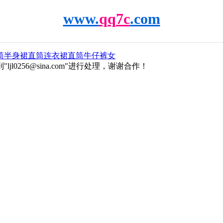
www.
qq7c
.com
筒半身裙
直筒连衣裙
直筒牛仔裤女
256@sina.com"进行处理，谢谢合作！