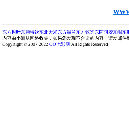
www
东方树叶
东鹏特饮
东北大米
东方墨兰
东方甄选
东阿阿胶
东崛
东
内容由小编从网络收集，如果您发现不合适的内容，请发邮件到"ljl0
CopyRight © 2007-2022
QQ七彩网
All Rights Reserved